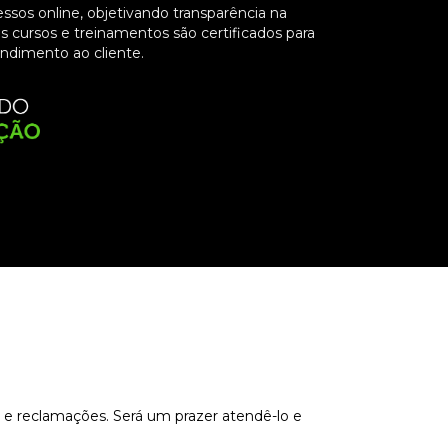
essos online, objetivando transparência na
s cursos e treinamentos são certificados para
endimento ao cliente.
s e reclamações. Será um prazer atendê-lo e