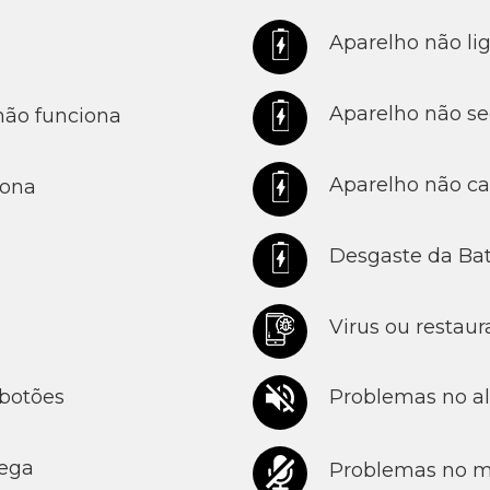
Aparelho não lig
Aparelho não seg
ão funciona
Aparelho não car
iona
Desgaste da Bate
Virus ou restaur
 botões
Problemas no al
rega
Problemas no m