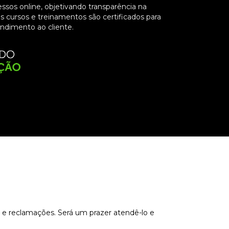
essos online, objetivando transparência na
s cursos e treinamentos são certificados para
endimento ao cliente.
s e reclamações. Será um prazer atendê-lo e