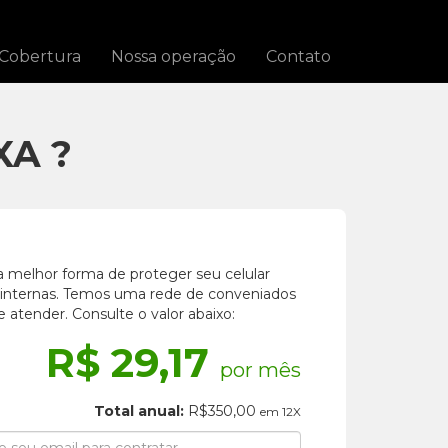
Cobertura
Nossa operação
Contato
XA ?
a melhor forma de proteger seu celular
s internas. Temos uma rede de conveniados
e atender. Consulte o valor abaixo:
R$ 29,17
por mês
Total anual:
R$350,00
em 12X