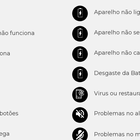
Aparelho não lig
Aparelho não seg
ão funciona
Aparelho não car
iona
Desgaste da Bate
Virus ou restaur
 botões
Problemas no al
rega
Problemas no m