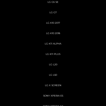
LG G5 SE
LG G7
LG K10 2017
LG K10 2018
LG K11 ALPHA
LG K11 PLUS
LG L20
LG L50
LG X SCREEN
SONY XPERIA E5