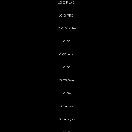
LG G Flex 2
LG G PRO
LG G Pro Lite
LG G2
LG G2 MINI
LG G3
LG G3 Beat
LG G4
LG G4 Beat
LG G4 Stylus