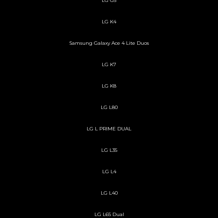
LG G5
LG K4
Samsung Galaxy Ace 4 Lite Duos
LG K7
LG K8
LG L80
LG L PRIME DUAL
LG L35
LG L4
LG L40
LG L65 Dual