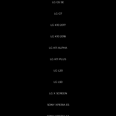
LG G5 SE
LG G7
LG K10 2017
LG K10 2018
LG K11 ALPHA
LG K11 PLUS
LG L20
LG L50
LG X SCREEN
SONY XPERIA E5