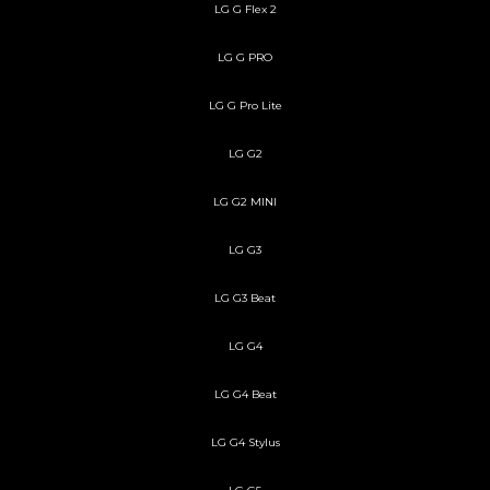
LG G Flex 2
LG G PRO
LG G Pro Lite
LG G2
LG G2 MINI
LG G3
LG G3 Beat
LG G4
LG G4 Beat
LG G4 Stylus